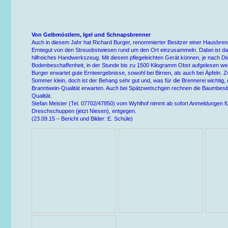
Von Gelbmöstlern, Igel und Schnapsbrenner
Auch in diesem Jahr hat Richard Burger, renommierter Besitzer einer Hausbrenn
Erntegut von den Streuobstwiesen rund um den Ort einzusammeln. Dabei ist das
hilfreiches Handwerkszeug. Mit diesem pflegeleichten Gerät können, je nach Di
Bodenbeschaffenheit, in der Stunde bis zu 1500 Kilogramm Obst aufgelesen we
Burger erwartet gute Ernteergebnisse, sowohl bei Birnen, als auch bei Äpfeln.
Sommer klein, doch ist der Behang sehr gut und, was für die Brennerei wichtig, 
Branntwein-Qualität erwarten. Auch bei Spätzwetschgen rechnen die Baumbesitze
Qualität.
Stefan Meister (Tel. 07702/47850) vom Wyhlhof nimmt ab sofort Anmeldungen f
Dreschschuppen (jetzt Niesen), entgegen.
(23.09.15 – Bericht und Bilder: E. Schüle)