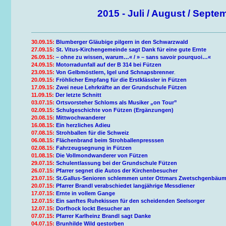
2015 - Juli / August / Septe
30.09.15:
Blumberger Gläubige pilgern in den Schwarzwald
27.09.15:
St. Vitus-Kirchengemeinde sagt Dank für eine gute Ernte
26.09.15:
– ohne zu wissen, warum…« / » – sans savoir pourquoi…«
24.09.15:
Motorradunfall auf der B 314 bei Fützen
23.09.15:
Von Gelbmöstlern, Igel und Schnapsbrenner
.
20.09.15:
Fröhlicher Empfang für die Erstklässler in Fützen
17.09.15:
Zwei neue Lehrkräfte an der Grundschule Fützen
11.09.15:
Der letzte Schnitt
03.07.15:
Ortsvorsteher Schloms als Musiker „on Tour”
02.09.15:
Schulgeschichte von Fützen (Ergänzungen)
20.08.15:
Mittwochwanderer
16.08.15:
Ein herzliches Adieu
07.08.15:
Strohballen für die Schweiz
06.08.15:
Flächenbrand beim Strohballenpresssen
02.08.15:
Fahrzeugsegnung in Fützen
01.08.15:
Die Vollmondwanderer von Fützen
29.07.15:
Schulentlassung bei der Grundschule Fützen
26.07.15:
Pfarrer segnet die Autos der Kirchenbesucher
23.07.15:
St.Gallus-Senioren schlemmen unter Ottmars Zwetschgenbäu
20.07.15:
Pfarrer Brandl verabschiedet langjährige Messdiener
17.07.15:
Ernte in vollem Gange
12.07.15:
Ein sanftes Ruhekissen für den scheidenden Seelsorger
12.07.15:
Dorfhock lockt Besucher an
07.07.15:
Pfarrer Karlheinz Brandl sagt Danke
04.07.15:
Brunhilde Wild gestorben