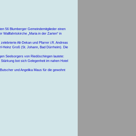
en 56 Blumberger Gemeindemitglieder einen
r Wallfahrtskirche „Maria in der Zarten“ in
zelebrierte Alt-Dekan und Pfarrer i.R. Andreas
rl-Heinz Groß (St. Johann, Bad Dürrheim). Die
gen Seelsorgers von Riedöschingen lautete:
n Stärkung bot sich Gelegenheit im nahen Hotel
 Butscher und Angelika Maus für die gewohnt