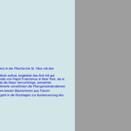
n) in der Pfarrkirche St. Vitus mit den
stin auftrat, begleitete das Amt mit gut
 Rede von Papst Franziskus in New York, da er
 die Natur hervorbringe, anmahnte.
ienerle verwöhnten die Pfarrgemeinderätinnen
 den besten Bäckerinnen aus Fützen
 geht in die Rücklagen zur Ausbesserung des