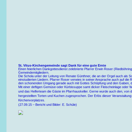
St. Vitus-Kirchengemeinde sagt Dank für eine gute Ernte
Einen feierlichen Dankgottesdienst zelebrierte Pfarrer Erwin Roser (Riedböhringe
Gemeindemitgliedern.
Die Schola unter der Leitung von Renate Günthner, die an der Orgel auch als Soli
einstudierten Liedern. Pfarrer Roser verwies in seiner Ansprache auch auf die
den schonenden Umgang gerade auch mit Gottes Schöpfung und den Gaben, die
Mit einer deftigen Gemüse-oder Kürbissuppe samt dicker Fleischeinlage oder W
und das Helferteam die Gäste im Pfarrhauskeller. Gerne wurde auch den, von
hergestellten Torten und Kuchen zugesprochen. Der Erlös dieser Veranstaltung
Kirchenvorplatzes.
(27.09.15 – Bericht und Bilder: E. Schüle)