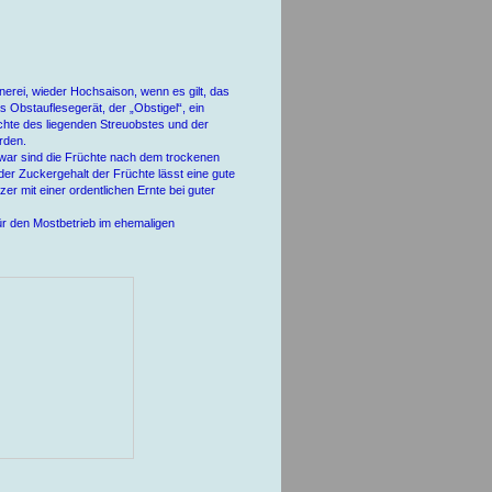
erei, wieder Hochsaison, wenn es gilt, das
 Obstauflesegerät, der „Obstigel“, ein
chte des liegenden Streuobstes und der
rden.
 Zwar sind die Früchte nach dem trockenen
der Zuckergehalt der Früchte lässt eine gute
r mit einer ordentlichen Ernte bei guter
ür den Mostbetrieb im ehemaligen