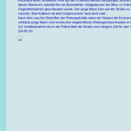
kommend einen Schweizer PKW auf der in diesem Bereich einspurigen Strecke i
dieses Manövers unterlief ihm ein Bremsfehler, infolgedessen der Biker zu Fall
Gegenfahrbahnen geschleudert wurde. Der junge Mann kam auf der Straße zu 
rutschte. Eine Kollision mit dem Gegenverkehr fand nicht statt.
Nach dem raschen Eintreffen der Rettungskräfte nahm der Notarzt die Erstvers
verletzte junge Mann vom inzwischen eingetroffenen Rettungshubschrauber in di
Zur Unfallaufnahme durch die Polizei blieb die Straße noch längere Zeit für den 
(24.09.15)