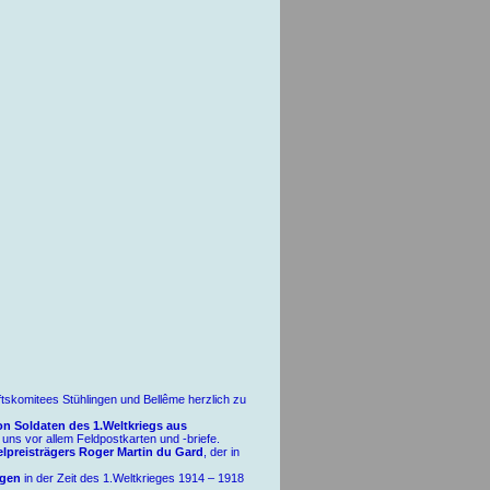
ftskomitees Stühlingen und Bellême herzlich zu
on Soldaten des 1.Weltkriegs aus
 uns vor allem Feldpostkarten und -briefe.
lpreisträgers Roger Martin du Gard
, der in
ngen
in der Zeit des 1.Weltkrieges 1914 – 1918