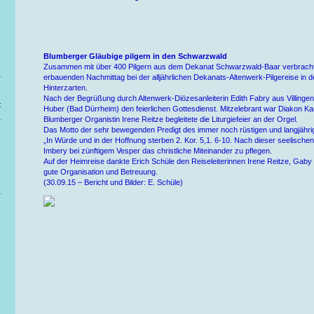
Blumberger Gläubige pilgern in den Schwarzwald
Zusammen mit über 400 Pilgern aus dem Dekanat Schwarzwald-Baar verbracht
erbauenden Nachmittag bei der alljährlichen Dekanats-Altenwerk-Pilgereise in de
Hinterzarten.
Nach der Begrüßung durch Altenwerk-Diözesanleiterin Edith Fabry aus Villingen 
:
Huber (Bad Dürrheim) den feierlichen Gottesdienst. Mitzelebrant war Diakon Ka
Blumberger Organistin Irene Reitze begleitete die Liturgiefeier an der Orgel.
Das Motto der sehr bewegenden Predigt des immer noch rüstigen und langjähri
„In Würde und in der Hoffnung sterben 2. Kor. 5,1. 6-10. Nach dieser seelische
Imbery bei zünftigem Vesper das christliche Miteinander zu pflegen.
Auf der Heimreise dankte Erich Schüle den Reiseleiterinnen Irene Reitze, Gaby
gute Organisation und Betreuung.
(30.09.15 – Bericht und Bilder: E. Schüle)