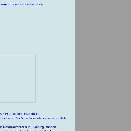
hwarz
ergänzt die historischen
 314 zu einem Unfall durch
errt war. Der Verkehr wurde zwischenzeitlich
ger Motorradfahrer aus Richtung Randen