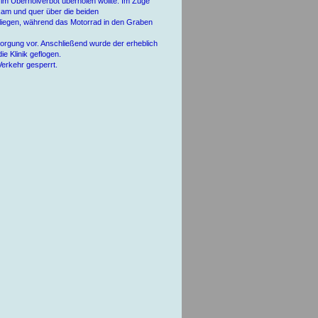
m Überholverbot überholen wollte. Im Zuge
 kam und quer über die beiden
liegen, während das Motorrad in den Graben
orgung vor. Anschließend wurde der erheblich
e Klinik geflogen.
Verkehr gesperrt.