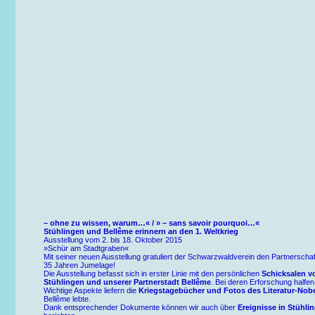
– ohne zu wissen, warum…« / » – sans savoir pourquoi…«
Stühlingen und Bellême erinnern an den
1
. Weltkrieg
Ausstellung vom 2. bis 18. Oktober 2015
»Schür am Stadtgraben«
Mit seiner neuen Ausstellung gratuliert der Schwarzwaldverein den Partnerscha
35 Jahren Jumelage!
Die Ausstellung befasst sich in erster Linie mit den persönlichen
Schicksalen v
Stühlingen und unserer Partnerstadt Bellême
. Bei deren Erforschung halfen
Wichtige Aspekte liefern die
Kriegstagebücher und Fotos des Literatur-Nobe
Bellême lebte.
Dank entsprechender Dokumente können wir auch über
Ereignisse in Stühli