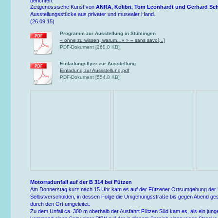
berichten.
Zeitgenössische Kunst von
ANRA, Kolibri, Tom Leonhardt und Gerhard Sc
Ausstellungsstücke aus privater und musealer Hand.
(26.09.15)
Programm zur Ausstellung in Stühlingen
– ohne zu wissen, warum…« » – sans savo[...]
PDF-Dokument [260.0 KB]
Einladungsflyer zur Ausstellung
Einladung zur Aussstellung.pdf
PDF-Dokument [554.8 KB]
Motorradunfall auf der B 314 bei Fützen
Am Donnerstag kurz nach 15 Uhr kam es auf der Fützener Ortsumgehung der B
Selbstverschulden, in dessen Folge die Umgehungsstraße bis gegen Abend gesp
durch den Ort umgeleitet.
Zu dem Unfall ca. 300 m oberhalb der Ausfahrt Fützen Süd kam es, als ein jun