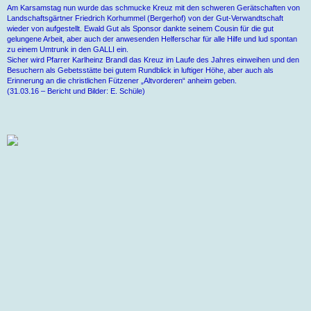
Am Karsamstag nun wurde das schmucke Kreuz mit den schweren Gerätschaften von
Landschaftsgärtner Friedrich Korhummel (Bergerhof) von der Gut-Verwandtschaft
wieder von aufgestellt. Ewald Gut als Sponsor dankte seinem Cousin für die gut
gelungene Arbeit, aber auch der anwesenden Helferschar für alle Hilfe und lud spontan
zu einem Umtrunk in den GALLI ein.
Sicher wird Pfarrer Karlheinz Brandl das Kreuz im Laufe des Jahres einweihen und den
Besuchern als Gebetsstätte bei gutem Rundblick in luftiger Höhe, aber auch als
Erinnerung an die christlichen Fützener „Altvorderen“ anheim geben.
(31.03.16 – Bericht und Bilder: E. Schüle)