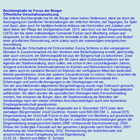
Buchberghalle im Focus der Bürger
Öffentliche Ortschaftsratssitzung
Die örtliche Buchberghalle hat für die Bürger einen hohen Stellenwert, dient sie doch als
Austragungsort sämtlicher Veranstaltungen der örtlichen Vereine, bei Tagungen, für Spiel
und Sport, aber auch für familiäre festliche Anlässe wie Hochzeiten und Jubiläen und
dient daher der Pflege der Dorfgemeinschaft. 1973, also kurz vor der Eingemeindung
(1975) der bis dahin selbständigen Gemeinde Fützen nach Blumberg, erbaut und
eingeweiht, ist die inzwischen städtische Immobilie in die Jahre gekommen und Bedarf
einer gründlichen Renovierung, nicht zuletzt auch der notwendigen energetischen
Ausstattung.
Deshalb hat der Ortschaftrat mit Ortsvorsteher Georg Schloms in den vergangenen
Monaten in Zusammenarbeit mit den Vereinen eine Bedarfsplanung erstellt, gleichzeitig
aber auch versucht, ein Stimmungsbild bei aus der Bürgerschaft zu bekommen. Zwar
steht eine umfassende Renovierung der 40-Jahre alten Gebäudekomplexes auf der
Agenda der Stadtverwaltung, doch sollen, wie schon in den zurückliegenden Jahren,
dringend erforderliche Sofortmaßnahmen im Küchen-und Bühnenbereich (Vorhänge),
vor allem auch im sanitären Bereich im Rahmen der verfügbaren Mittel den laufenden
Betrieb gewährleisten, ohne das spätere Gesamtkonzept zu stören. Hierzu brachten die
anwesenden 33 Bürger, vor allem aber das Team der Vereinsvorstände ihre
Erfahrungen und wertvolle Anregungen in die Überlegungen mit ein.
Von der anschließenden allgemeinen Bürgerbefragung wurde rege Gebrauch gemacht,
wobei die Bürger so manche Unzulänglichkeiten im Ortsbild und in den Tagesabläufen
aufdeckten. Vor allem wurden die sporadischen Störungen beim Fernsehempfang
moniert, hier erwarten die Bürger, dass die Stadtverwaltung als Betreiber der
Sendeanlage nach den wieder erhöhten Anschlussbeiträgen auch eine lückenlose
Empfangsbereitschaft gewähreistet.
Infokasten
: Buchberghalle Fützen eingeweiht am 6. Dezember 1973 unter dem
damaligen Bürgermeister Josef Günthner. Kosten rund 800.000 DM. 1. Januar1975:
Eingemeindung der Ortschaft Fützen in das Stadtgebiet von Blumberg auf gesetzlicher
Grundlage, nachdem sich vorher die Bürger in zwei Bürgerentscheidungen gegen die
Eingemeindung ausgesprochen hatten.1996: Umfassende Dachrenovierung, 2000:
Einbau der Isolierglas-Fassade auf der gesamten Längsseite nach Nord-West. 2007:
Aufwertung der Innenbeleuchtung. 2011: Restaurierung der Außenfassade und
ansprechende neue Farbgebung bei viel Eigenleistung.
23.02.16 – Bericht und Bilder: E. Schüle)