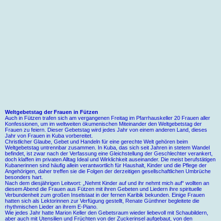
Weltgebetstag der Frauen in Fützen
Auch in Fützen trafen sich am vergangenen Freitag im Pfarrhauskeller 20 Frauen aller
Konfessionen, um im weltweiten ökumenischen Miteinander den Weltgebetstag der
Frauen zu feiern. Dieser Gebetstag wird jedes Jahr von einem anderen Land, dieses
Jahr von Frauen in Kuba vorbereitet.
Christlicher Glaube, Gebet und Handeln für eine gerechte Welt gehören beim
Weltgebetstag untrennbar zusammen. In Kuba, das sich seit Jahren in stetem Wandel
befindet, ist zwar nach der Verfassung eine Gleichstellung der Geschlechter verankert,
doch klaffen im privaten Alltag Ideal und Wirklichkeit auseinander. Die meist berufstätigen
Kubanerinnen sind häufig allein verantwortlich für Haushalt, Kinder und die Pflege der
Angehörigen, daher treffen sie die Folgen der derzeitigen gesellschaftlichen Umbrüche
besonders hart.
Nach dem diesjährigen Leitwort: „Nehmt Kinder auf und ihr nehmt mich auf“ wollten an
diesem Abend die Frauen aus Fützen mit ihren Gebeten und Liedern ihre spirituelle
Verbundenheit zum großen Inselstaat in der fernen Karibik bekunden. Einige Frauen
hatten sich als Lektorinnen zur Verfügung gestellt, Renate Günthner begleitete die
rhythmischen Lieder an ihrem E-Piano.
Wie jedes Jahr hatte Marion Keller den Gebetsraum wieder liebevoll mit Schaubildern,
aber auch mit Utensilien und Früchten von der Zuckerinsel aufgebaut, von den