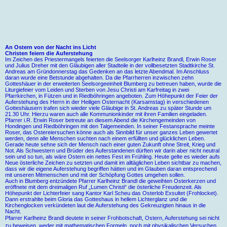
An Ostern von der Nacht ins Licht
Christen feiern die Auferstehung
Im Zeichen des Priestermangels feierten die Seelsorger Karlheinz Brandl, Erwin Roser
und Julius Dreher mit den Gläubigen aller Stadteile in der vollbesetzten Stadtkirche St.
Andreas am Gründonnerstag das Gedenken an das letzte Abendmal. Im Anschluss
daran wurde eine Betstunde abgehalten. Da die Pfarrherren inzwischen zehn
Gotteshäuer in der erweiterten Seelsorgeeinheit Blumberg zu betreuen haben, wurde die
Liturgiefeier vom Leiden und Sterben von Jesu Christi am Karfreitag in zwei
Pfarrkirchen, in Fützen und in Riedböhringen angeboten. Zum Höhepunkt der Feier der
Auferstehung des Herrn in der Heiligen Osternacht (Karsamstag) in verschiedenen
Gotteshäusern trafen sich wieder viele Gläubige in St. Andreas zu später Stunde um
21.30 Uhr. Hierzu waren auch alle Kommunionkinder mit ihren Familien eingeladen.
Pfarrer i.R. Erwin Roser betreute an diesem Abend die Kirchengemeinden von
Hondingen und Riedböhringen mit den Talgemeinden. In seiner Festansprache meinte
Roser, das Ostereiersuchen könne auch als Sinnbild für unser ganzes Leben gewertet
werden, denn alle Menschen suchten nach einem erfüllten und glücklichen Leben.
Gerade heute sehne sich der Mensch nach einer guten Zukunft ohne Streit, Krieg und
Not. Als Schwestern und Brüder des Auferstandenen dürften wir darin aber nicht neutral
sein und so tun, als wäre Ostern ein nettes Fest im Frühling. Heute gelte es wieder aufs
Neue österliche Zeichen zu setzten und damit im alltäglichen Leben sichtbar zu machen,
dass wir die eigene Auferstehung begriffen hätten und im Glauben daran entsprechend
mit unseren Mitmenschen und mit der Schöpfung Gottes umgehen sollen.
Auch in Blumberg entzündete Pfarrer Karlheinz Brandl die geweihten Osterkerzen und
eröffnete mit dem dreimaligen Ruf „Lumen Christi“ die österliche Freudenzeit. Als
Höhepunkt der Lichterfeier sang Kantor Karl Scheu das Osterlob Exsultet (Frohlocket).
Dann erstrahlte beim Gloria das Gotteshaus in hellem Lichterglanz und die
Kirchenglocken verkündeten laut die Auferstehung des Gekreuzigten hinaus in die
Nacht.
Pfarrer Karlheinz Brandl deutete in seiner Frohbotschaft, Ostern, Auferstehung sei nicht
zu beweisen, weder mit mathematischen Formeln, noch mit physikalischen Versuchen,