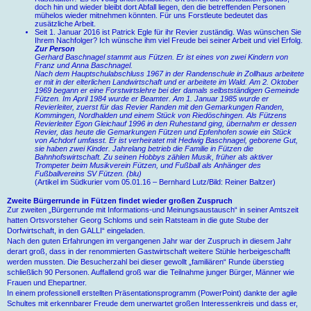
doch hin und wieder bleibt dort Abfall liegen, den die betreffenden Personen
mühelos wieder mitnehmen könnten. Für uns Forstleute bedeutet das
zusätzliche Arbeit.
Seit 1. Januar 2016 ist Patrick Egle für ihr Revier zuständig. Was wünschen Sie
Ihrem Nachfolger? Ich wünsche ihm viel Freude bei seiner Arbeit und viel Erfolg.
Zur Person
Gerhard Baschnagel stammt aus Fützen. Er ist eines von zwei Kindern von
Franz und Anna Baschnagel.
Nach dem Hauptschulabschluss 1967 in der Randenschule in Zollhaus arbeitete
er mit in der elterlichen Landwirtschaft und er arbeitete im Wald. Am 2. Oktober
1969 begann er eine Forstwirtslehre bei der damals selbstständigen Gemeinde
Fützen. Im April 1984 wurde er Beamter. Am 1. Januar 1985 wurde er
Revierleiter, zuerst für das Revier Randen mit den Gemarkungen Randen,
Kommingen, Nordhalden und einem Stück von Riedöschingen. Als Fützens
Revierleiter Egon Gleichauf 1996 in den Ruhestand ging, übernahm er dessen
Revier, das heute die Gemarkungen Fützen und Epfenhofen sowie ein Stück
von Achdorf umfasst. Er ist verheiratet mit Hedwig Baschnagel, geborene Gut,
sie haben zwei Kinder. Jahrelang betrieb die Familie in Fützen die
Bahnhofswirtschaft. Zu seinen Hobbys zählen Musik, früher als aktiver
Trompeter beim Musikverein Fützen, und Fußball als Anhänger des
Fußballvereins SV Fützen. (blu)
(Artikel im Südkurier vom 05.01.16 – Bernhard Lutz/Bild: Reiner Baltzer)
Zweite Bürgerrunde in Fützen findet wieder großen Zuspruch
Zur zweiten „Bürgerrunde mit Informations-und Meinungsaustausch“ in seiner Amtszeit
hatten Ortsvorsteher Georg Schloms und sein Ratsteam in die gute Stube der
Dorfwirtschaft, in den GALLI“ eingeladen.
Nach den guten Erfahrungen im vergangenen Jahr war der Zuspruch in diesem Jahr
derart groß, dass in der renommierten Gastwirtschaft weitere Stühle herbeigeschafft
werden mussten. Die Besucherzahl bei dieser gewollt „familiären“ Runde überstieg
schließlich 90 Personen. Auffallend groß war die Teilnahme junger Bürger, Männer wie
Frauen und Ehepartner.
In einem professionell erstellten Präsentationsprogramm (PowerPoint) dankte der agile
Schultes mit erkennbarer Freude dem unerwartet großen Interessenkreis und dass er,