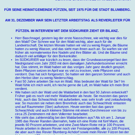
FÜR SEINE HEIMATGEMEINDE FÜTZEN, SEIT 1975 FÜR DIE STADT BLUMBERG.
AM 31. DEZEMBER WAR SEIN LETZTER ARBEITSTAG ALS REVIERLEITER FÜR
FÜTZEN. IM INTERVIEW MIT DEM SÜDKURIER ZIEHT ER BILANZ.
Herr Baschnagel, gestern lag der erste Nassschnee, wie wichtig war dies für
den Wald? Der Schnee war für den Wald wichtig, aber auch für die
Landwirtschaft. Die letzten Monate hatten wir viel zu wenig Regen, die Bäume
hatten zu wenig Wasser, und das sieht man ihnen auch an. So warfen sie viel
früher als normalerweise ihre Nadeln und ihre Blätter ab. Und die Bäume sind
dadurch viel anfälliger für den Borkenkäfer.
Im SÜDKURIER war kürzlich zu lesen, dass der Grundwasserpegel fast den
Niedrigstand vom Jahr 2003 mit dem damaligen Jahrhundertsommer erreicht
hat. Das stimmt, im Wald haben wir das voriges Jahr ganz deutlich gespürt.
Beim Pflanzen setzen im April war es viel zu trocken, viele Pflanzen sind
verdorrt. Das hat sich fortgesetzt. So hatten wir den ganzen Sommer und auch
den Herbst über zu wenig Niederschlag.
Fast 50 Jahre arbeiten Sie nun im Wald. Was bedeutet der Wald für Sie? Im
Wald fühle ich mich wohl, ich rieche gerne die Luft, im Wald habe ich mein Brot
verdient.
Wie haben sich der Wald und die Waldarbeit in den fast 50 Jahren entwickelt?
Früher gab es noch viel mehr Waldarbeiter als heute. Sie mussten das ganze
Holz, auch das Schwachholz mit aufarbeiten, was sehr kraft- und zeitaufwändig
war. So mussten sie neben dem Brennholz auch das Schwachholz entasten
und auf Raummeter (Ster) aufsetzen. Heute werden fast das ganze
Schwachholz und auch kleinere Stämme mit einem Durchmesser von bis zu
circa 25 Zentimetern mit dem Vollernter bearbeitet.
Wie sieht das zahlenmäßig bei den Waldarbeitern aus? Als ich am 1. Januar
1985 das Revier Randen übernahm, hatte ich eine Rotte mit fünf Mann, die
jeweils 60 Prozent arbeiteten, und eine Zwei-Mann-Rotte mit je 100 Prozent.
Heute arbeiten in diesem Revier noch vier Festangestellte, alle zu 100 Prozent,
die aber auch das Revier Blumberg-Achdorf sowie mein Revier Fützen bei der