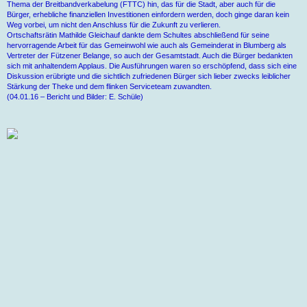
Thema der Breitbandverkabelung (FTTC) hin, das für die Stadt, aber auch für die
Bürger, erhebliche finanziellen Investitionen einfordern werden, doch ginge daran kein
Weg vorbei, um nicht den Anschluss für die Zukunft zu verlieren.
Ortschaftsrätin Mathilde Gleichauf dankte dem Schultes abschließend für seine
hervorragende Arbeit für das Gemeinwohl wie auch als Gemeinderat in Blumberg als
Vertreter der Fützener Belange, so auch der Gesamtstadt. Auch die Bürger bedankten
sich mit anhaltendem Applaus. Die Ausführungen waren so erschöpfend, dass sich eine
Diskussion erübrigte und die sichtlich zufriedenen Bürger sich lieber zwecks leiblicher
Stärkung der Theke und dem flinken Serviceteam zuwandten.
(04.01.16 – Bericht und Bilder: E. Schüle)