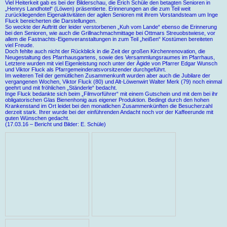
Viel Heiterkeit gab es bei der Bilderschau, die Erich Schüle den betagten Senioren in
„Henrys Landhotel“ (Löwen) präsentierte. Erinnerungen an die zum Teil weit
zurückliegenden Eigenaktivitäten der agilen Senioren mit ihrem Vorstandsteam um Inge
Fluck bereicherten die Darstellungen.
So weckte der Auftritt der leider verstorbenen „Kuh vom Lande“ ebenso die Erinnerung
bei den Senioren, wie auch die Grillnachmachmittage bei Ottmars Streuobstwiese, vor
allem die Fastnachts-Eigenveranstaltungen in zum Teil „heißen“ Kostümen bereiteten
viel Freude.
Doch fehlte auch nicht der Rückblick in die Zeit der großen Kirchenrenovation, die
Neugestaltung des Pfarrhausgartens, sowie des Versammlungsraumes im Pfarrhaus,
Letztere wurden mit viel Eigenleistung noch unter der Ägide von Pfarrer Edgar Wunsch
und Viktor Fluck als Pfarrgemeinderatsvorsitzender durchgeführt.
Im weiteren Teil der gemütlichen Zusammenkunft wurden aber auch die Jubilare der
vergangenen Wochen, Viktor Fluck (80) und Alt-Löwenwirt Walter Merk (79) noch einmal
geehrt und mit fröhlichen „Ständerle“ bedacht.
Inge Fluck bedankte sich beim „Filmvorführer“ mit einem Gutschein und mit dem bei ihr
obligatorischen Glas Bienenhonig aus eigener Produktion. Bedingt durch den hohen
Krankenstand im Ort leidet bei den monatlichen Zusammenkünften die Besucherzahl
derzeit stark. Ihrer wurde bei der einführenden Andacht noch vor der Kaffeerunde mit
guten Wünschen gedacht.
(17.03.16 – Bericht und Bilder: E. Schüle)