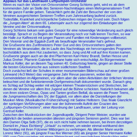
Applaus für das Landfrauen Luftpumpen-Orchester
Wenn es nach der Vision von Ortsvorsteher Georg Schloms geht, wird es ab dem
kommenden Jahr an Stelle des Senioren-Nachmittages einen Mehrgenerationen-Treff
für die ganze Familie geben. Tatsächlich geht die Zahl der Besucher der von den
Vereinen ausgerichteten Senioren-Treffen zum Jahresanfang laufend zurück.
Todesfälle, Krankheit und körperliche Gebrechen mögen der Grund sein. Doch folgen
die „Jungen Alten“ ab dem 65. Lebensjahr auch nur zögernd den Einladungen der
Vereine und der Ortsverwaltung.
Georg Schloms bekam sein gutes Gespür für eine notwendige Veränderung auch gleich
bestätigt. Sprach er zu Beginn der Veranstaltung noch vor halb leeren Tischen, so war
die Halle zur Kaffeezeit mit jungen Paaren und Familien mit Kinderwagen vollbesetzt.
Den Visionär und die Eggäsli-Zunft als beauftragte Veranstalter hat‘s gefreut.
Die Grußworte des Zunftmeisters Peter Gut und des Ortsvorstehers galten den
Vereinen als Veranstalter, die im Laufe des Nachmittags ein hervorragendes Programm
buchstäblich aus dem Hut zauberten, so dass Jung und Alt voll auf ihre Kosten kamen.
Grußworte gingen auch an die drei Pfarrherren Karl-Heinz Brandl, Stefan Hesse und
Julius Dreher. Pfarrerin Gabriele Remane hatte sich entschuldigt. An Bürgermeister
Markus Keller, der an diesem Tag seinen 40. Geburtstag feierte, gingen an dieser Stelle
die besten Glückwünsche aus seinem südlichsten Stadtteil.
Doch zunächst ließ der Schultes in einer monumentalen Bilderschau auf einer großen
Leinwand (4x3 Meter) das vergangene Jahr Revue passieren, wobei das
Gemeindeleben im Allgemeinen, vor allem aber die vielen Aktivitäten der örtlichen Vereine
beleuchtet und die funktionierende Dorfgemeinschaft dokumentiert wurde. Danach ging
es Schlag auf Schlag weiter mit witzigen kleinen Theaterstücken und Sketschen, bei
denen die Vereine vor allem ihre Jugend auf die Bühne schickten. Natürlich bekamen alle
von ihren stolzen Omas, Opas und Tanten großen Beifall, da waren die Power Teens,
die Jungmannschaften des SV, der Eggäsli, vor allem aber die Darstellungen der
Musiker-Minis (Musikalische-Früherziehung) mit Sabine Hellstern. Das finale Glanzlicht
der spritzigen Vorführungen aber war der bühnenreife Auftritt der Grazien des
„Luftpumpen-Orchesters“, einer Abordnung der Landfrauen, unter der Leitung von
Gertrud Keller.
Zwischen den Musikstücken der Jugendkapelle, Dirigent Peter Meister, wurden wie
alljährlich die beiden anwesenden ältesten und jüngsten Senioren geehrt. Dies war bei
den Damen Olga Selb (97), die es sich nicht hatte nehmen lassen, bei ihrem derzeitigen
Domizil im „Haus Eichberg“ „Urlaub“ zu nehmen, um wieder einmal wohltuend den
Nachmittag mit ihren Fützener Mitbürgern zu verbringen. Als ältester Mann wurde
Lorenz Merz (91), als jüngste Frau Ilse Werner (65) als jüngster Senior Hermann Keller
(66) vom Ortsvorsteher mit einem Weinpräsent und persönlichem Handschlag gehrt.