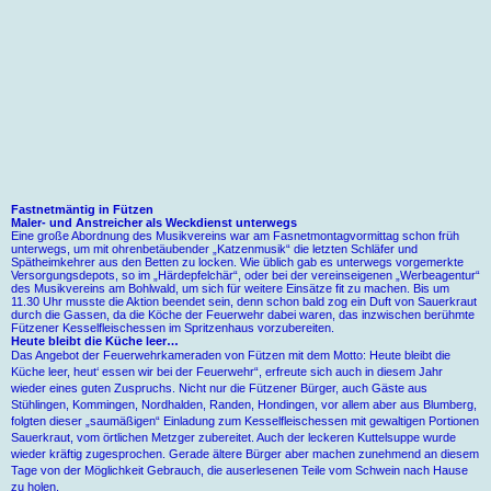
Fastnetmäntig in Fützen
Maler- und Anstreicher als Weckdienst unterwegs
Eine große Abordnung des Musikvereins war am Fasnetmontagvormittag schon früh
unterwegs, um mit ohrenbetäubender „Katzenmusik“ die letzten Schläfer und
Spätheimkehrer aus den Betten zu locken. Wie üblich gab es unterwegs vorgemerkte
Versorgungsdepots, so im „Härdepfelchär“, oder bei der vereinseigenen „Werbeagentur“
des Musikvereins am Bohlwald, um sich für weitere Einsätze fit zu machen. Bis um
11.30 Uhr musste die Aktion beendet sein, denn schon bald zog ein Duft von Sauerkraut
durch die Gassen, da die Köche der Feuerwehr dabei waren, das inzwischen berühmte
Fützener Kesselfleischessen im Spritzenhaus vorzubereiten.
Heute bleibt die Küche leer…
Das Angebot der Feuerwehrkameraden von Fützen mit dem Motto: Heute bleibt die
Küche leer, heut‘ essen wir bei der Feuerwehr“, erfreute sich auch in diesem Jahr
wieder eines guten Zuspruchs. Nicht nur die Fützener Bürger, auch Gäste aus
Stühlingen, Kommingen, Nordhalden, Randen, Hondingen, vor allem aber aus Blumberg,
folgten dieser „saumäßigen“ Einladung zum Kesselfleischessen mit gewaltigen Portionen
Sauerkraut, vom örtlichen Metzger zubereitet. Auch der leckeren Kuttelsuppe wurde
wieder kräftig zugesprochen. Gerade ältere Bürger aber machen zunehmend an diesem
Tage von der Möglichkeit Gebrauch, die auserlesenen Teile vom Schwein nach Hause
zu holen.