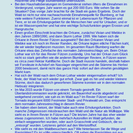
Holzernte und Pflege stundenweise unterstützen.
Bei den Haushaltsberatungen im Gemeinderat stehen öfters die Einnahmen im
Vordergrund, voriges Jahr waren es gut 200 000 Euro. Wie sehen Sie die
Situation? Das vorige Jahr brachte für die Stadt ein gutes Ergebnis. Doch der
Wald ist nicht nur eine nachwachsende Einnahmequelle für Blumberg, er hat
viele weitere Funktionen: Zuerst einmal ist er Lebensraum für Pflanzen und
Tiere, er ist ein Erholungsgebiet für die Menschen hier und für Urlauber, und er
ist ein Wasserspeicher und hat eine wichtige Schutzfunktion gegen Erosion und
Hangrutsche.
Einen großen Einschnitt brachten die Orkane, zunächst Vivian und Wiebke in
den Jahren 1989/1990, und dann Sturm Lothar 1999. Wie haben sich die
Orkane in Ihrem Revier Fützen ausgewirkt? Bei den Orkanen Vivian und
Wiebke war ich noch im Revier Randen, die Orkane legten etliche Flächen kahl,
die wir wieder bepflanzen mussten. Im gesamten Raum Blumberg warfen die
Orkane etwa das Zehnfache des normalen Jahreseinschlags um. Beim Orkan
Lothar war ich für das Revier Fützen zuständig. Uns hat der Orkan zum Glück
nicht so stark getroffen wie die anderen Blumberger Reviere, in Fützen waren
es circa zwei Hektar Kahlfläche. Doch die Stadt musste handeln, deshalb haben
wir Forstleute in Achdorf ein Nasslager eingerichtet und die Stämme bis Herbst
2000 bewässert, damit nicht das ganze Holz sofort auf den ohnehin gesättigten
Markt kam.
Hat sich der Wald nach dem Orkan Lothar wieder einigermaßen erholt? Ich
finde, der Wald hat sich wieder gut erholt. Zwar gab es hin und wieder kleinere
Stürme, doch das dadurch geworfenen Stämme konnten wir in den normalen
Hiebsatz integrieren.
Im Mai 2015 wurde Fützen von einem Tornado gestreift. Ein
Überlandstrommasten wurde geknickt, ein Bauernhof wurde abgedeckt und
weitgehend zerstört, wie sah es im Wald aus? Im Revier Fützen warf der
Tornado insgesamt 6000 Festmeter Stadt- und Privatwald um. Das entspricht
dem normalen Jahreseinschlag in diesem Revier.
Sie haben oben betont, der Wald habe auch eine Erholungsfunktion. Doch
manche Zeitgenossen missbrauchen den Wald und die Natur als Müllkippe. Wie
sieht es in Ihrem Revier in Fützen aus? Die letzten Jahre hat das eher wieder
etwas zugenommen. Ich habe mehrfach Autoreifen im Wald gefunden, die
einfach weggeworfen wurden, oder auch Grasschnitt und Gebüsch, die so
„entsorgt“ wurden. Letzteres gehört auf den Wertstoffhof.
Wie sieht es mit den Waldbesuchern aus? Wie hinterlassen Sie die Wege und
Raststätten? Es ist völlig unterschiedlich. Oft sehen die Raststätten gut aus,