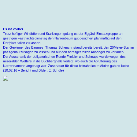
Es ist vorbei
Trotz heftiger Windböen und Starkregen gelang es der Eggäsli-Einsatzgruppe am
gestrigen Fastnachtsdienstag den Narrenbaum gut gesichert planmäßig auf den
Dorfplatz fallen zu lassen.
Der Gewinner des Baumes, Thomas Scheuch, stand bereits bereit, den 20Meter-Stamm
passgenau zusägen zu lassen und auf den bereitgestellten Anhänger zu verladen.
Der Ausschank der obligatorischen Runde Freibier und Schnaps wurde wegen des
miserablen Wetters in die Buchberghalle verlegt, wo auch die Abfütterung des
Narrensamens angesagt war. Zuschauer für diese beinahe letzte Aktion gab es keine.
(10.02.16 – Bericht und Bilder: E. Schüle)