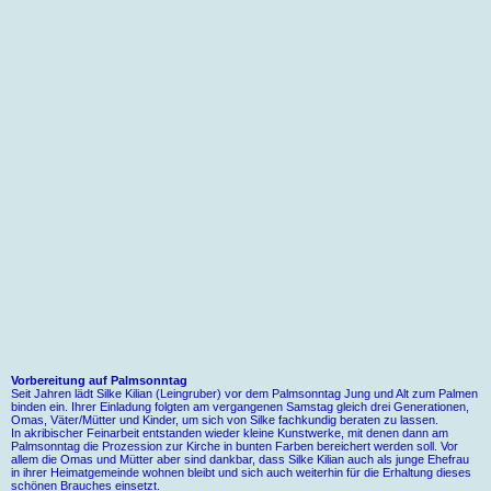
Vorbereitung auf Palmsonntag
Seit Jahren lädt Silke Kilian (Leingruber) vor dem Palmsonntag Jung und Alt zum Palmen
binden ein. Ihrer Einladung folgten am vergangenen Samstag gleich drei Generationen,
Omas, Väter/Mütter und Kinder, um sich von Silke fachkundig beraten zu lassen.
In akribischer Feinarbeit entstanden wieder kleine Kunstwerke, mit denen dann am
Palmsonntag die Prozession zur Kirche in bunten Farben bereichert werden soll. Vor
allem die Omas und Mütter aber sind dankbar, dass Silke Kilian auch als junge Ehefrau
in ihrer Heimatgemeinde wohnen bleibt und sich auch weiterhin für die Erhaltung dieses
schönen Brauches einsetzt.