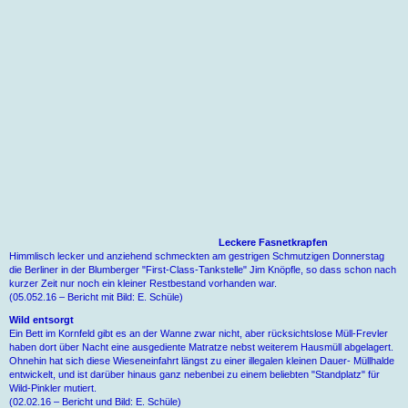
Leckere Fasnetkrapfen
Himmlisch lecker und anziehend schmeckten am gestrigen Schmutzigen Donnerstag
die Berliner in der Blumberger "First-Class-Tankstelle" Jim Knöpfle, so dass schon nach
kurzer Zeit nur noch ein kleiner Restbestand vorhanden war.
(05.052.16 – Bericht mit Bild: E. Schüle)
Wild entsorgt
Ein Bett im Kornfeld gibt es an der Wanne zwar nicht, aber rücksichtslose Müll-Frevler
haben dort über Nacht eine ausgediente Matratze nebst weiterem Hausmüll abgelagert.
Ohnehin hat sich diese Wieseneinfahrt längst zu einer illegalen kleinen Dauer- Müllhalde
entwickelt, und ist darüber hinaus ganz nebenbei zu einem beliebten "Standplatz" für
Wild-Pinkler mutiert.
(02.02.16 – Bericht und Bild: E. Schüle)