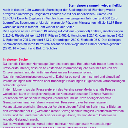
Sternsinger sammeln wieder fleißig
Auch in diesem Jahr waren die Sternsinger der Seelsorgeeinheit Blumberg wieder
erfolgreich unterwegs. Insgesamt konnten sie mit der beachtlichen Summe von
11.409.42 Euro ihr Ergebnis im Vergleich zum vergangenen Jahr um rund 500 Euro
übertreffen. Besonders erfolgreich waren die Fützener Ministranten. Mit 2.481.67 Euro
waren sie auch in diesem Jahr wieder an der Spitze.
Die Ergebnisse im Einzelnen: Blumberg mit Zollhaus (gerundet) 1.269 €, Riedböhringen
2.213 €, Riedöschingen 1.515 €, Fützen 2.482 €, Hondingen 1.214 €, Kommingen 1.013
€, Epfenhofen 705 €, Achdorf 643 €, Opferdingen 260 €, Eschach 95 €. Den tüchtigen
Sammlerinnen mit ihren Betreuern sei auf diesem Wege noch einmal herzlich gedankt.
(22.01.16 – Bericht und Bild: E. Schüle)
In eigener Sache
Da sich die Fützener Homepage über eine recht gute Besucherzahl freuen kann, ist es
umso erstaunlicher, dass diese kostenlose Informationsquelle nicht besser von der
Ortsverwaltung und den örtlichen Vereinen zur Informations- und
Nachrichtenübermittlung genutzt wird. Dabei ist es so einfach, schnell und aktuell auf
Veranstaltungen hinzuweisen oder frühzeitige Einladungen zu geplanten Veranstaltungen
bekanntzugeben.
In dem Moment, wo der Pressereferent des Vereins seine Meldung an die Presse
weiterleitet, kann er sie gleichzeitig an die Kontaktadresse der Fützener Website
versenden, wo sie schnellstmöglich verarbeitet und ins Netz hochgeladen wird.
Genauso kann man verfahren, wenn kein Pressevertreter bei einer eigenen
Veranstaltung erscheint. Sendet der Verein in diesem Fall einen Bericht samt Bilder an
den Webmaster der HP, wird auch dieser Beitrag schnellstmöglich veröffentlicht werden.
Leider sind die Landfrauen derzeit der einzige Verein, der von diesem kostenlosen
Angebot Gebrauch macht.
Das ist wirklich schade, zumal schon mehrfach Anfragen nach Veranstaltungen