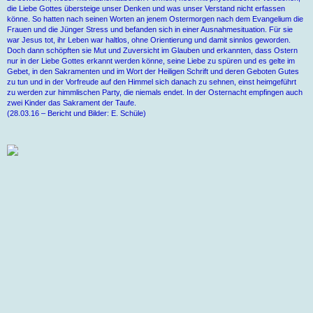
die Liebe Gottes übersteige unser Denken und was unser Verstand nicht erfassen
könne. So hatten nach seinen Worten an jenem Ostermorgen nach dem Evangelium die
Frauen und die Jünger Stress und befanden sich in einer Ausnahmesituation. Für sie
war Jesus tot, ihr Leben war haltlos, ohne Orientierung und damit sinnlos geworden.
Doch dann schöpften sie Mut und Zuversicht im Glauben und erkannten, dass Ostern
nur in der Liebe Gottes erkannt werden könne, seine Liebe zu spüren und es gelte im
Gebet, in den Sakramenten und im Wort der Heiligen Schrift und deren Geboten Gutes
zu tun und in der Vorfreude auf den Himmel sich danach zu sehnen, einst heimgeführt
zu werden zur himmlischen Party, die niemals endet. In der Osternacht empfingen auch
zwei Kinder das Sakrament der Taufe.
(28.03.16 – Bericht und Bilder: E. Schüle)