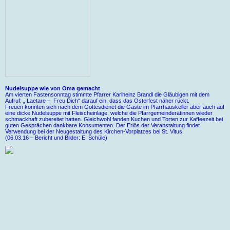
Nudelsuppe wie von Oma gemacht
Am vierten Fastensonntag stimmte Pfarrer Karlheinz Brandl die Gläubigen mit dem
Aufruf: „ Laetare – Freu Dich“ darauf ein, dass das Osterfest näher rückt.
Freuen konnten sich nach dem Gottesdienet die Gäste im Pfarrhauskeller aber auch auf
eine dicke Nudelsuppe mit Fleischeinlage, welche die Pfarrgemeinderätinnen wieder
schmackhaft zubereitet hatten. Gleichwohl fanden Kuchen und Torten zur Kaffeezeit bei
guten Gesprächen dankbare Konsumenten. Der Erlös der Veranstaltung findet
Verwendung bei der Neugestaltung des Kirchen-Vorplatzes bei St. Vitus.
(06.03.16 – Bericht und Bilder: E. Schüle)