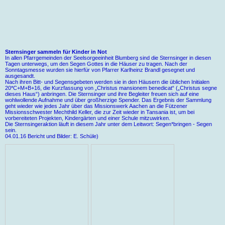
Sternsinger sammeln für Kinder in Not
In allen Pfarrgemeinden der Seelsorgeeinheit Blumberg sind die Sternsinger in diesen
Tagen unterwegs, um den Segen Gottes in die Häuser zu tragen. Nach der
Sonntagsmesse wurden sie hierfür von Pfarrer Karlheinz Brandl gesegnet und
ausgesandt.
Nach ihren Bitt- und Segensgebeten werden sie in den Häusern die üblichen Initialen
20*C+M+B+16, die Kurzfassung von „Christus mansionem benedicat“ („Christus segne
dieses Haus“) anbringen. Die Sternsinger und ihre Begleiter freuen sich auf eine
wohlwollende Aufnahme und über großherzige Spender. Das Ergebnis der Sammlung
geht wieder wie jedes Jahr über das Missionswerk Aachen an die Fützener
Missionsschwester Mechthild Keller, die zur Zeit wieder in Tansania ist, um bei
vorbereiteten Projekten, Kindergärten und einer Schule mitzuwirken.
Die Sternsingeraktion läuft in diesem Jahr unter dem Leitwort: Segen*bringen - Segen
sein.
04.01.16 Bericht und Bilder: E. Schüle)