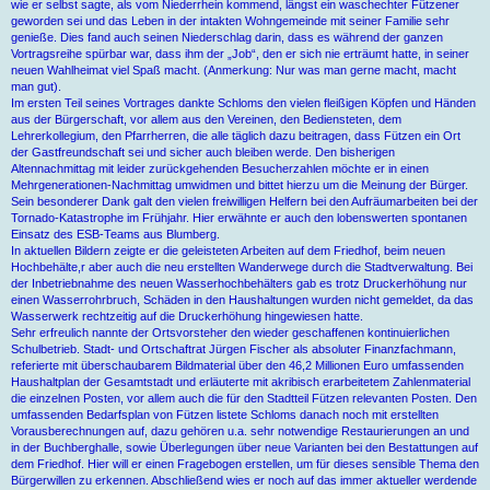
wie er selbst sagte, als vom Niederrhein kommend, längst ein waschechter Fützener
geworden sei und das Leben in der intakten Wohngemeinde mit seiner Familie sehr
genieße. Dies fand auch seinen Niederschlag darin, dass es während der ganzen
Vortragsreihe spürbar war, dass ihm der „Job“, den er sich nie erträumt hatte, in seiner
neuen Wahlheimat viel Spaß macht. (Anmerkung: Nur was man gerne macht, macht
man gut).
Im ersten Teil seines Vortrages dankte Schloms den vielen fleißigen Köpfen und Händen
aus der Bürgerschaft, vor allem aus den Vereinen, den Bediensteten, dem
Lehrerkollegium, den Pfarrherren, die alle täglich dazu beitragen, dass Fützen ein Ort
der Gastfreundschaft sei und sicher auch bleiben werde. Den bisherigen
Altennachmittag mit leider zurückgehenden Besucherzahlen möchte er in einen
Mehrgenerationen-Nachmittag umwidmen und bittet hierzu um die Meinung der Bürger.
Sein besonderer Dank galt den vielen freiwilligen Helfern bei den Aufräumarbeiten bei der
Tornado-Katastrophe im Frühjahr. Hier erwähnte er auch den lobenswerten spontanen
Einsatz des ESB-Teams aus Blumberg.
In aktuellen Bildern zeigte er die geleisteten Arbeiten auf dem Friedhof, beim neuen
Hochbehälte,r aber auch die neu erstellten Wanderwege durch die Stadtverwaltung. Bei
der Inbetriebnahme des neuen Wasserhochbehälters gab es trotz Druckerhöhung nur
einen Wasserrohrbruch, Schäden in den Haushaltungen wurden nicht gemeldet, da das
Wasserwerk rechtzeitig auf die Druckerhöhung hingewiesen hatte.
Sehr erfreulich nannte der Ortsvorsteher den wieder geschaffenen kontinuierlichen
Schulbetrieb. Stadt- und Ortschaftrat Jürgen Fischer als absoluter Finanzfachmann,
referierte mit überschaubarem Bildmaterial über den 46,2 Millionen Euro umfassenden
Haushaltplan der Gesamtstadt und erläuterte mit akribisch erarbeitetem Zahlenmaterial
die einzelnen Posten, vor allem auch die für den Stadtteil Fützen relevanten Posten. Den
umfassenden Bedarfsplan von Fützen listete Schloms danach noch mit erstellten
Vorausberechnungen auf, dazu gehören u.a. sehr notwendige Restaurierungen an und
in der Buchberghalle, sowie Überlegungen über neue Varianten bei den Bestattungen auf
dem Friedhof. Hier will er einen Fragebogen erstellen, um für dieses sensible Thema den
Bürgerwillen zu erkennen. Abschließend wies er noch auf das immer aktueller werdende