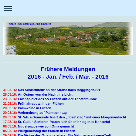
Fützen - ein Stadtteil von 78176 Blumberg
Frühere Meldungen
2016 - Jan. / Feb. / Mär. - 2016
31.03.16:
Das Schlattkreuz an der Straße nach Beggingen/SH
28.03.16:
An Ostern von der Nacht ins Licht
23.03.16:
Laienspieler des SV Fützen auf der Theaterbühne
21.03.16:
Frühjahrsputz in den Flühen
20.03.16:
Palmweihe in Fützen
20.03.16:
Vorbereitung auf Palmsonntag
20.03.16:
St. Vitus-Gemeinde feiert den „Josefstag“ mit einer Morgenandacht
17.03.16:
St. Gallus Senioren freuen sich über ihr eigenes Konterfei
06.03.16:
Nudelsuppe wie von Oma gemacht
05.03.16:
Weltgebetstag der Frauen in Fützen
29.02.16:
Die Vision des Ortsvorstehers: Ein Mehrgenerationen-Treff