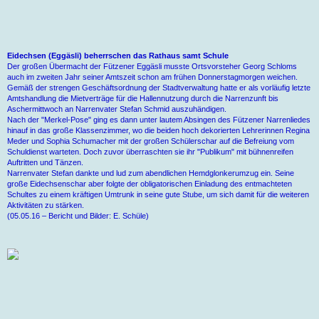
Eidechsen (Eggäsli) beherrschen das Rathaus samt Schule
Der großen Übermacht der Fützener Eggäsli musste Ortsvorsteher Georg Schloms
auch im zweiten Jahr seiner Amtszeit schon am frühen Donnerstagmorgen weichen.
Gemäß der strengen Geschäftsordnung der Stadtverwaltung hatte er als vorläufig letzte
Amtshandlung die Mietverträge für die Hallennutzung durch die Narrenzunft bis
Aschermittwoch an Narrenvater Stefan Schmid auszuhändigen.
Nach der "Merkel-Pose" ging es dann unter lautem Absingen des Fützener Narrenliedes
hinauf in das große Klassenzimmer, wo die beiden hoch dekorierten Lehrerinnen Regina
Meder und Sophia Schumacher mit der großen Schülerschar auf die Befreiung vom
Schuldienst warteten. Doch zuvor überraschten sie ihr "Publikum" mit bühnenreifen
Auftritten und Tänzen.
Narrenvater Stefan dankte und lud zum abendlichen Hemdglonkerumzug ein. Seine
große Eidechsenschar aber folgte der obligatorischen Einladung des entmachteten
Schultes zu einem kräftigen Umtrunk in seine gute Stube, um sich damit für die weiteren
Aktivitäten zu stärken.
(05.05.16 – Bericht und Bilder: E. Schüle)