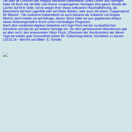
Die über dir Grenzen des Hegaus bekannte Kabarettistin Ulrike Lohrer aus Hilzingen
hatte mit ihren mit viel Witz und Humor vorgetragenen Vorträgen eine ganze Stunde die
Lacher auf ihrer Seite, sei es wegen ihrer etwas seltsamen Haushaltführung, als
Bewerberin bei Karl Lagerfeld oder bei Dieter Bohlen, oder auch mit einem „Tupperabend
für Männer“. Die routinierte Kabarettistin ist auch bekannt als Imitatorin von Angela
Merkel, doch meinte sie auf Anfrage, dieses Stück hätte sie aus gegebenem Anlass
etwas hintenangestellt in ihrem sonst reichhaltigen Programm.
Nach dem verdienten Applaus bedankte sich Inge Fluck bei der sympathischen
Künstlerin und lud sie auf weitere Vorträge ein. Vor dem gemeinsamen Abendessen galt
es aber noch, den anwesenden Viktor Fluck, (Ehemann der Vorsitzenden) der dieser
Tage bei wieder gute Gesundheit seinen 80. Geburtstag feierte, hochleben zu lassen.
(18.02.16 – Bericht und Bilder: E. Schüle)