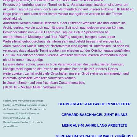
eingegangen sind, zu denen auf der HP keine Infos zu finden waren.
Presseveröffentlichungen von Terminen bzw. Veranstaltungshinweisen sind zwar am
aktuellen Tag gut zu lesen, doch eine Veröffentlichung auf unserer Fützener HP bleibt so
lange präsent und kann daher immer wieder nachgelesen werden bis der Termin
abgehakt ist.
Außerdem werden aktuelle Berichte auf der Fützener Webseite alle drei Monate ins
Archiv verlegt, wo sie auch nach längerer Zeit noch nachgelesen werden können.
Besucherzahlen von 20-50 Lesern pro Tag, die sich in Spitzenzeiten bei
entsprechenden Meldungen auf über 200/Tag steigern, belegen, dass unser
Webseitenangebot durchaus als interessant und beliebt bezeichnet werden kann.
Auch, wenn der Musik- und der Narrenverein eine eigene HP unterhalten, ist doch zu
vermuten, dass aktuelle Terminsuchen am ehesten auf der Ortshomepage stattfinden.
Der Link zur entsprechenden Vereins-Webseite wird bei unseren Veröffentlichungen
ohnehin immer hinzugefügt.
Es wäre daher schön, wenn sich die Verantwortlichen dazu entschließen könnten,
künftige Meldungen an die Presse mit gleicher Post an die HP unseres Dorfes
weiterzuleiten, zumal nicht viele Ortschaften unserer Größe eine so umfangreich und
informativ gestaltete Webseite vorweisen können.
In diesem Sinne – auf eine fruchtbare Zusammenarbeit.
(16.01.16 – Michael Müller, Webmaster)
Fast 50 Jahre war Gerhard Baschnagel
BLUMBERGER STADTWALD: REVIERLEITER
(rechts) im Wald tätig, die letzten 30 Jahre
als Revierleiter zuerst für Randen und die
letzten rund 20 Jahre für Fützen. Im
GERHARD BASCHNAGEL ZIEHT BILANZ
Interview mit SÜDKURIER-
Redaktionsleiter Bernhard Lutz zieht er
MEHR ALS 40 JAHRE LANG ARBEITETE
gestern Bilanz.
GERHARD BASCHNAGEL IM WALD, ZUNÄCHST