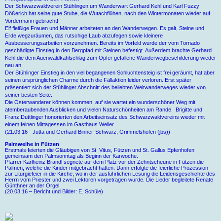
Der Schwarzwaldverein Stühlingen um Wanderwart Gerhard Kehl und Karl Fuzzy
Dößerich hat seine gute Stube, die Wutachflühen, nach den Wintermonaten wieder auf
Vordermann gebracht!
Elf fleißige Frauen und Männer arbeiteten an den Wanderwegen. Es galt, Steine und
Erde wegzuräumen, das rutschige Laub abzufegen sowie kleinere
Ausbesserungsarbeiten vorzunehmen. Bereits im Vorfeld wurde der vom Tornado
geschädigte Einstieg in den Bergpfad mit Steinen befestigt. Außerdem brachte Gerhard
Kehl die dem Auenwaldkahlschlag zum Opfer gefallene Wanderwegbeschilderung wieder
neu an.
Der Stühlinger Einstieg in den viel begangenen Schluchtensteig ist frei geräumt, hat aber
seinen ursprünglichen Charme durch die Fällaktion leider verloren. Erst später
präsentiert sich der Stühlinger Abschnitt des beliebten Weitwanderweges wieder von
seiner besten Seite.
Die Osterwanderer können kommen, auf sie wartet ein wunderschöner Weg mit
atemberaubenden Ausblicken und vielen Naturschönheiten am Rande. Brigitte und
Franz Duttlinger honorierten den Arbeitseinsatz des Schwarzwaldvereins wieder mit
einem feinen Mittagessen im Gasthaus Weiler.
(21.03.16 - Jutta und Gerhard Binner-Schwarz, Grimmelshofen
(jbs))
Palmweihe in Fützen
Erstmals feierten die Gläubigen von St. Vitus, Fützen und St. Gallus Epfenhofen
gemeinsam den Palmsonntag als Beginn der Karwoche.
Pfarrer Karlheinz Brandl segnete auf dem Platz vor der Zehntscheune in Fützen die
Palmen, welche die Kinder mitgebracht hatten. Dann erfolgte die feierliche Prozession
zur Liturgiefeier in die Kirche, wo in der ausführlichen Lesung die Leidensgeschichte des
Herrn vom Priester und zwei Lektoren vorgetragen wurde. Die Lieder begleitete Renate
Günthner an der Orgel.
(20.03.16 – Bericht und Bilder: E. Schüle)