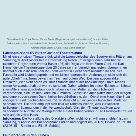
Sitzend von links: Edgar Basler, Verena Basler (Regisseurin, spielt auch selbst mit), Martina Zeller,
Andreas Keller, hinten stehend von links: Bruno Spiess, Stefanie Palka, Manuela Gleichauf-Balukcic,
Andreas Palka Sabine Gruber, Klaus Boma Souffleur
Laienspieler des SV Fützen auf der Theaterbühne
Mit einem spritzigen Theaterstück wird die Laienspielschar des Sportvereins Fützen am
Samstag, 9. April wieder beste Unterhaltung bieten. Im vergangenen Jahr hat die
talentierte Regisseurin Verena Basler (26) die Regie von ihren Eltern Gabi und Karl-
Heinz, die die Theatertruppe über 20 Jahre sehr erfolgreich managten, übernommen
und will auch in diesem Jahr ihr Team wieder in Höchstform auflaufen lassen. Seit
Fasnacht wird laufend geprobt und mit kleinen personellen Änderungen sieht sich die
agile „Chefin“ mit ihrem bewährten Team auf gutem Weg. Bei dem ausgewählten
Dreiakter „Wer nicht hören will, muss fühlen“ macht der bocksbeinige Onkel Mattes
seiner Verwandtschaft schwer zu schaffen. Daher würden ihn seine Nichten am liebsten
in ein Altersheim abschieben, doch haben sie ihrer Mutter auf dem Totenbett
versprochen, sich um den Onkel zu kümmern. Schließlich aber platzt ihnen der Kragen
und genervt von seinen Dummheiten beschließen sie, dem Onkel eine Haushälterin zu
engagieren und machen ihm dies mit der Aussicht auf ein junges hübsches Mädchen
schmackhaft. Die aber entpuppt sich bald als rabiates Wesen, was zu weiteren
turbulenten Spannungen in der Verwandtschaft führt, dem Theaterpublikum aber
szenenreiche Auftritte und Wortgefechte auf der Bühne verheißt. Die Laienspieler freuen
sich auf ein volles Haus.
Infokasten:
Die Vorstellung des Dreiakters „Wer nicht hören will, muss fühlen“ ist am
Samstag, 9.April in der Buchberghalle Fützen und beginnt um 20 Uhr, Einlass ab 19 Uhr.
(23.03.15 – Bericht und Bild: E. Schüle)
Frühjahrsputz in den Flühen