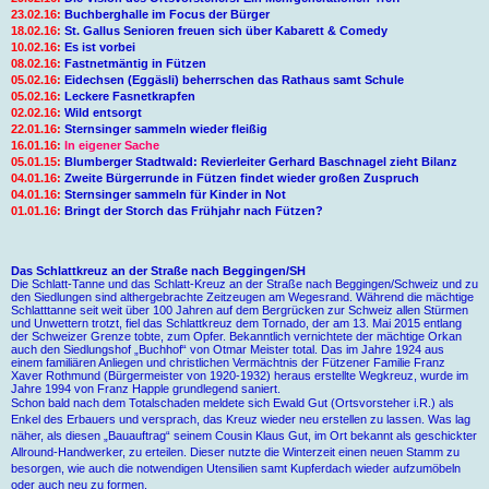
23.02.16:
Buchberghalle im Focus der Bürger
18.02.16:
St. Gallus Senioren freuen sich über Kabarett & Comedy
10.02.16:
Es ist vorbei
08.02.16:
Fastnetmäntig in Fützen
05.02.16:
Eidechsen (Eggäsli) beherrschen das Rathaus samt Schule
05.02.16:
Leckere Fasnetkrapfen
02.02.16:
Wild entsorgt
22.01.16:
Sternsinger sammeln wieder fleißig
16.01.16:
In eigener Sache
05.01.15:
Blumberger Stadtwald: Revierleiter Gerhard Baschnagel zieht Bilanz
04.01.16:
Zweite Bürgerrunde in Fützen findet wieder großen Zuspruch
04.01.16:
Sternsinger sammeln für Kinder in Not
01.01.16:
Bringt der Storch das Frühjahr nach Fützen?
Das Schlattkreuz an der Straße nach Beggingen/SH
Die Schlatt-Tanne und das Schlatt-Kreuz an der Straße nach Beggingen/Schweiz und zu
den Siedlungen sind althergebrachte Zeitzeugen am Wegesrand. Während die mächtige
Schlatttanne seit weit über 100 Jahren auf dem Bergrücken zur Schweiz allen Stürmen
und Unwettern trotzt, fiel das Schlattkreuz dem Tornado, der am 13. Mai 2015 entlang
der Schweizer Grenze tobte, zum Opfer. Bekanntlich vernichtete der mächtige Orkan
auch den Siedlungshof „Buchhof“ von Otmar Meister total. Das im Jahre 1924 aus
einem familiären Anliegen und christlichen Vermächtnis der Fützener Familie Franz
Xaver Rothmund (Bürgermeister von 1920-1932) heraus erstellte Wegkreuz, wurde im
Jahre 1994 von Franz Happle grundlegend saniert.
Schon bald nach dem Totalschaden meldete sich Ewald Gut (Ortsvorsteher i.R.) als
Enkel des Erbauers und versprach, das Kreuz wieder neu erstellen zu lassen. Was lag
näher, als diesen „Bauauftrag“ seinem Cousin Klaus Gut, im Ort bekannt als geschickter
Allround-Handwerker, zu erteilen. Dieser nutzte die Winterzeit einen neuen Stamm zu
besorgen, wie auch die notwendigen Utensilien samt Kupferdach wieder aufzumöbeln
oder auch neu zu formen.